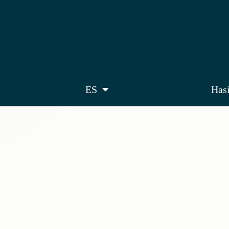
ES
Has