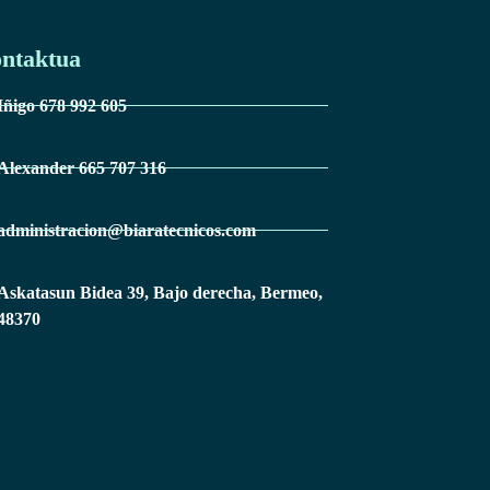
ntaktua
Iñigo 678 992 605
Alexander 665 707 316
administracion@biaratecnicos.com
Askatasun Bidea 39, Bajo derecha, Bermeo,
48370