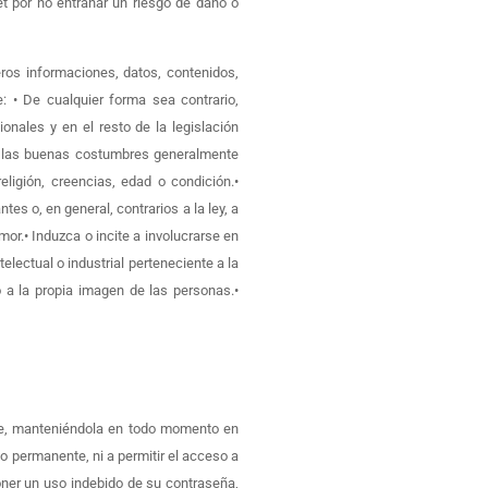
t por no entrañar un riesgo de daño o
eros informaciones, datos, contenidos,
e: • De cualquier forma sea contrario,
nales y en el resto de la legislación
l, a las buenas costumbres generalmente
ligión, creencias, edad o condición.•
es o, en general, contrarios a la ley, a
r.• Induzca o incite a involucrarse en
telectual o industrial perteneciente a la
o a la propia imagen de las personas.•
nte, manteniéndola en todo momento en
 permanente, ni a permitir el acceso a
oner un uso indebido de su contraseña,