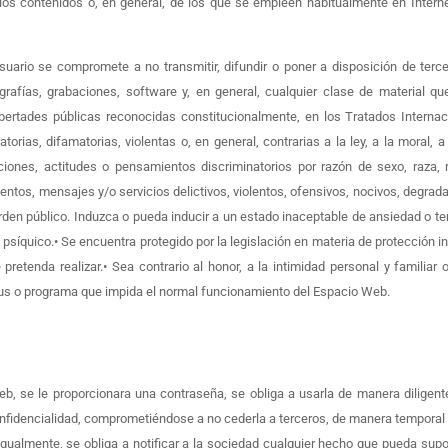
s contenidos o, en general, de los que se empleen habitualmente en Interne
 Usuario se compromete a no transmitir, difundir o poner a disposición de terc
grafías, grabaciones, software y, en general, cualquier clase de material qu
ertades públicas reconocidas constitucionalmente, en los Tratados Internacio
atorias, difamatorias, violentas o, en general, contrarias a la ley, a la mora
iones, actitudes o pensamientos discriminatorios por razón de sexo, raza, re
tos, mensajes y/o servicios delictivos, violentos, ofensivos, nocivos, degradant
en público. Induzca o pueda inducir a un estado inaceptable de ansiedad o temo
o psíquico.• Se encuentra protegido por la legislación en materia de protección in
retenda realizar.• Sea contrario al honor, a la intimidad personal y familiar 
 virus o programa que impida el normal funcionamiento del Espacio Web.
eb, se le proporcionara una contraseña, se obliga a usarla de manera dilige
fidencialidad, comprometiéndose a no cederla a terceros, de manera temporal o
gualmente, se obliga a notificar a la sociedad cualquier hecho que pueda sup