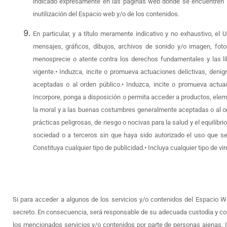
indicado expresamente en las páginas web donde se encuentren lo
inutilización del Espacio web y/o de los contenidos.
En particular, y a título meramente indicativo y no exhaustivo, el
mensajes, gráficos, dibujos, archivos de sonido y/o imagen, foto
menosprecie o atente contra los derechos fundamentales y las lib
vigente.• Induzca, incite o promueva actuaciones delictivas, denigr
aceptadas o al orden público.• Induzca, incite o promueva actuac
Incorpore, ponga a disposición o permita acceder a productos, elemen
la moral y a las buenas costumbres generalmente aceptadas o al ord
prácticas peligrosas, de riesgo o nocivas para la salud y el equilibri
sociedad o a terceros sin que haya sido autorizado el uso que se p
Constituya cualquier tipo de publicidad.• Incluya cualquier tipo de
Si para acceder a algunos de los servicios y/o contenidos del Espacio W
secreto. En consecuencia, será responsable de su adecuada custodia y con
los mencionados servicios y/o contenidos por parte de personas ajenas. I