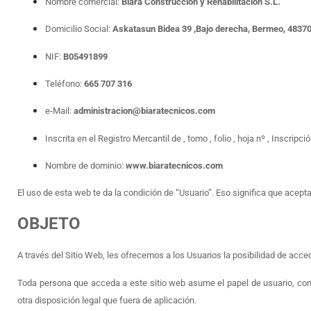
Nombre comercial:
Biara Construcción y Rehabilitación S.L.
Domicilio Social:
Askatasun Bidea 39 ,Bajo derecha, Bermeo, 4837
NIF:
B05491899
Teléfono:
665 707 316
e-Mail:
administracion@biaratecnicos.com
Inscrita en el Registro Mercantil de , tomo , folio , hoja nº , Inscripció
Nombre de dominio:
www.biaratecnicos.com
El uso de esta web te da la condición de “Usuario”. Eso significa que acept
OBJETO
A través del Sitio Web, les ofrecemos a los Usuarios la posibilidad de acce
Toda persona que acceda a este sitio web asume el papel de usuario, com
otra disposición legal que fuera de aplicación.