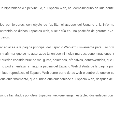
 un hiperenlace o hipervínculo, el Espacio Web, así como ninguno de sus conten
os por terceros, con objeto de facilitar el acceso del Usuario a la infor
ontenido de dichos Espacios web, ni se sitúa en una posición de garante ni/o d
rceros.
ear enlaces a la página principal del Espacio Web exclusivamente para uso pr
n ni afirmar que se ha autorizado tal enlace, ni incluir marcas, denominaciones,
ue puedan considerarse de mal gusto, obscenos, ofensivos, controvertidos, que in
iii) no podrán enlazar a ninguna página del Espacio Web distinta de la página prin
l enlace reproduzca el Espacio Web como parte de su web o dentro de uno de s
n cualquier momento, que elimine cualquier enlace al Espacio Web, después de 
vicios facilitados por otros Espacios web que tengan establecidos enlaces con