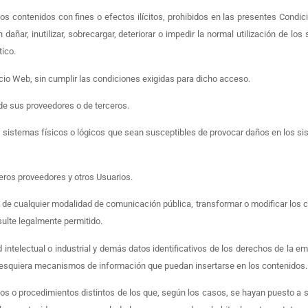
s contenidos con fines o efectos ilícitos, prohibidos en las presentes Condic
añar, inutilizar, sobrecargar, deteriorar o impedir la normal utilización de los
ico.
cio Web, sin cumplir las condiciones exigidas para dicho acceso.
de sus proveedores o de terceros.
ros sistemas físicos o lógicos que sean susceptibles de provocar daños en los s
ceros proveedores y otros Usuarios.
ravés de cualquier modalidad de comunicación pública, transformar o modificar lo
esulte legalmente permitido.
 intelectual o industrial y demás datos identificativos de los derechos de la e
alesquiera mecanismos de información que puedan insertarse en los contenidos.
os o procedimientos distintos de los que, según los casos, se hayan puesto a s