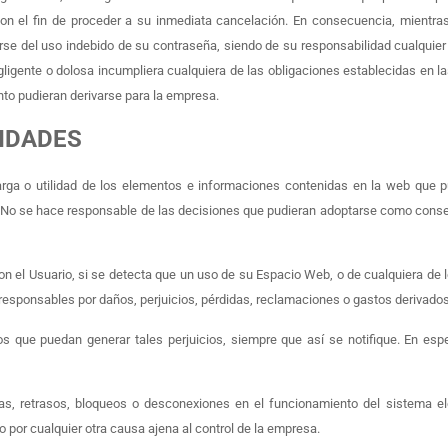
con el fin de proceder a su inmediata cancelación. En consecuencia, mientras n
e del uso indebido de su contraseña, siendo de su responsabilidad cualquier ut
egligente o dolosa incumpliera cualquiera de las obligaciones establecidas en 
nto pudieran derivarse para la empresa.
LIDADES
carga o utilidad de los elementos e informaciones contenidas en la web que p
l. No se hace responsable de las decisiones que pudieran adoptarse como cons
 con el Usuario, si se detecta que un uso de su Espacio Web, o de cualquiera de 
esponsables por daños, perjuicios, pérdidas, reclamaciones o gastos derivados
os que puedan generar tales perjuicios, siempre que así se notifique. En es
nicas, retrasos, bloqueos o desconexiones en el funcionamiento del sistema el
 por cualquier otra causa ajena al control de la empresa.