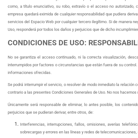
como, a título enunciativo, su robo, extravío o el acceso no autorizado, 
empresa quedará eximida de cualquier responsabilidad que pudiera derivars
servicios del Espacio Web por cualquier tercero ilegítimo. Si de manera n
Uso, responderá por todos los daños y perjuicios que de dicho incumplimie
CONDICIONES DE USO: RESPONSABI
No se garantiza el acceso continuado, ni la correcta visualización, des
interrumpidos por factores o circunstancias que están fuera de su contro
informaciones ofrecidas.
Se podrá interrumpir el servicio, o resolver de modo inmediato la relación
contrario a las presentes Condiciones Generales de Uso. No nos hacemos r
Únicamente será responsable de eliminar, lo antes posible, los contenid
perjuicios que se pudieran derivar, entre otros, de:
Interferencias, interrupciones, fallos, omisiones, averías telefó
sobrecargas y errores en las líneas y redes de telecomunicaciones, o