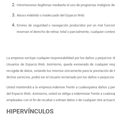
Intromisiones ilegítimas mediante el uso de programas malignos de c
Abuso indebido o inadecuado del Espacio Web.
Errores de seguridad o navegación producidos por un mal funcion
reservan el derecho de retirar, total o parcialmente, cualquier cont
La empresa excluye cualquier responsabilidad por los daños y perjuicios de 
Usuarios de Espacio Web. Asimismo, queda exonerado de cualquier resp
recogida de datos, estando los mismos únicamente para la prestación de los
dichos servicios, podrá ser el Usuario reclamado por los daños o perjuicio
Usted mantendrá a la empresa indemne frente a cualesquiera daños y pe
del Espacio Web. Asimismo, usted se obliga a indemnizar frente a cualesqui
empleadas con el fin de recabar o extraer datos o de cualquier otra actuac
HIPERVÍNCULOS